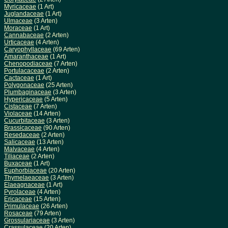
Myricaceae
(1 Art)
Juglandaceae
(1 Art)
Ulmaceae
(3 Arten)
Moraceae
(1 Art)
Cannabaceae
(2 Arten)
Urticaceae
(4 Arten)
Caryophyllaceae
(69 Arten)
Amaranthaceae
(1 Art)
Chenopodiaceae
(7 Arten)
Portulacaceae
(2 Arten)
Cactaceae
(1 Art)
Polygonaceae
(25 Arten)
Plumbaginaceae
(3 Arten)
Hypericaceae
(5 Arten)
Cistaceae
(7 Arten)
Violaceae
(14 Arten)
Cucurbitaceae
(3 Arten)
Brassicaceae
(90 Arten)
Resedaceae
(2 Arten)
Salicaceae
(13 Arten)
Malvaceae
(4 Arten)
Tiliaceae
(2 Arten)
Buxaceae
(1 Art)
Euphorbiaceae
(20 Arten)
Thymelaeaceae
(3 Arten)
Elaeagnaceae
(1 Art)
Pyrolaceae
(4 Arten)
Ericaceae
(15 Arten)
Primulaceae
(26 Arten)
Rosaceae
(79 Arten)
Grossulariaceae
(3 Arten)
Crassulaceae
(20 Arten)