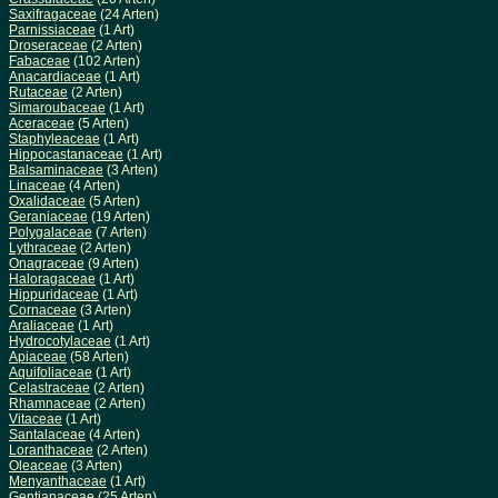
Saxifragaceae
(24 Arten)
Parnissiaceae
(1 Art)
Droseraceae
(2 Arten)
Fabaceae
(102 Arten)
Anacardiaceae
(1 Art)
Rutaceae
(2 Arten)
Simaroubaceae
(1 Art)
Aceraceae
(5 Arten)
Staphyleaceae
(1 Art)
Hippocastanaceae
(1 Art)
Balsaminaceae
(3 Arten)
Linaceae
(4 Arten)
Oxalidaceae
(5 Arten)
Geraniaceae
(19 Arten)
Polygalaceae
(7 Arten)
Lythraceae
(2 Arten)
Onagraceae
(9 Arten)
Haloragaceae
(1 Art)
Hippuridaceae
(1 Art)
Cornaceae
(3 Arten)
Araliaceae
(1 Art)
Hydrocotylaceae
(1 Art)
Apiaceae
(58 Arten)
Aquifoliaceae
(1 Art)
Celastraceae
(2 Arten)
Rhamnaceae
(2 Arten)
Vitaceae
(1 Art)
Santalaceae
(4 Arten)
Loranthaceae
(2 Arten)
Oleaceae
(3 Arten)
Menyanthaceae
(1 Art)
Gentianaceae
(25 Arten)