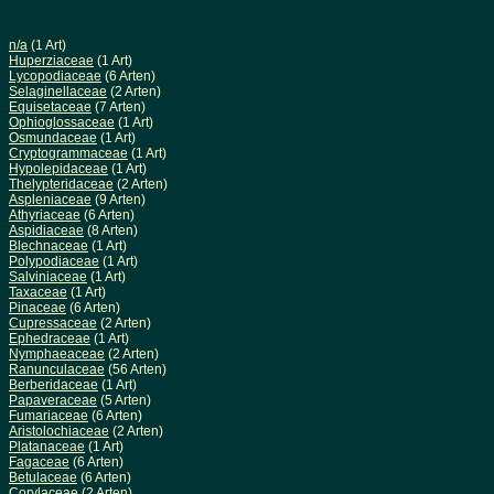
n/a
(1 Art)
Huperziaceae
(1 Art)
Lycopodiaceae
(6 Arten)
Selaginellaceae
(2 Arten)
Equisetaceae
(7 Arten)
Ophioglossaceae
(1 Art)
Osmundaceae
(1 Art)
Cryptogrammaceae
(1 Art)
Hypolepidaceae
(1 Art)
Thelypteridaceae
(2 Arten)
Aspleniaceae
(9 Arten)
Athyriaceae
(6 Arten)
Aspidiaceae
(8 Arten)
Blechnaceae
(1 Art)
Polypodiaceae
(1 Art)
Salviniaceae
(1 Art)
Taxaceae
(1 Art)
Pinaceae
(6 Arten)
Cupressaceae
(2 Arten)
Ephedraceae
(1 Art)
Nymphaeaceae
(2 Arten)
Ranunculaceae
(56 Arten)
Berberidaceae
(1 Art)
Papaveraceae
(5 Arten)
Fumariaceae
(6 Arten)
Aristolochiaceae
(2 Arten)
Platanaceae
(1 Art)
Fagaceae
(6 Arten)
Betulaceae
(6 Arten)
Corylaceae
(2 Arten)