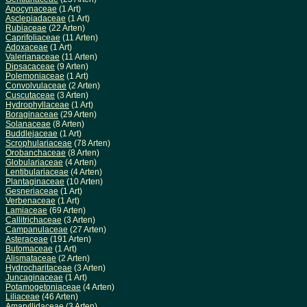
Apocynaceae
(1 Art)
Asclepiadaceae
(1 Art)
Rubiaceae
(22 Arten)
Caprifoliaceae
(11 Arten)
Adoxaceae
(1 Art)
Valerianaceae
(11 Arten)
Dipsacaceae
(9 Arten)
Polemoniaceae
(1 Art)
Convolvulaceae
(2 Arten)
Cuscutaceae
(3 Arten)
Hydrophyllaceae
(1 Art)
Boraginaceae
(29 Arten)
Solanaceae
(8 Arten)
Buddlejaceae
(1 Art)
Scrophulariaceae
(78 Arten)
Orobanchaceae
(8 Arten)
Globulariaceae
(4 Arten)
Lentibulariaceae
(4 Arten)
Plantaginaceae
(10 Arten)
Gesneriaceae
(1 Art)
Verbenaceae
(1 Art)
Lamiaceae
(69 Arten)
Callitrichaceae
(3 Arten)
Campanulaceae
(27 Arten)
Asteraceae
(191 Arten)
Butomaceae
(1 Art)
Alismataceae
(2 Arten)
Hydrocharitaceae
(3 Arten)
Juncaginaceae
(1 Art)
Potamogetoniaceae
(4 Arten)
Liliaceae
(46 Arten)
Amaryllidaceae
(3 Arten)