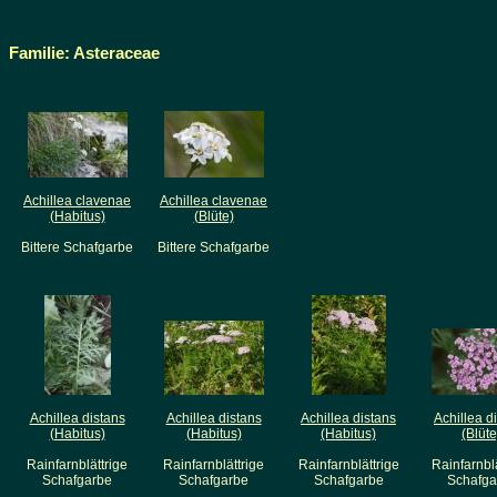
Familie: Asteraceae
Achillea clavenae
Achillea clavenae
(Habitus)
(Blüte)
Bittere Schafgarbe
Bittere Schafgarbe
Achillea distans
Achillea distans
Achillea distans
Achillea d
(Habitus)
(Habitus)
(Habitus)
(Blüte
Rainfarnblättrige
Rainfarnblättrige
Rainfarnblättrige
Rainfarnblä
Schafgarbe
Schafgarbe
Schafgarbe
Schafga