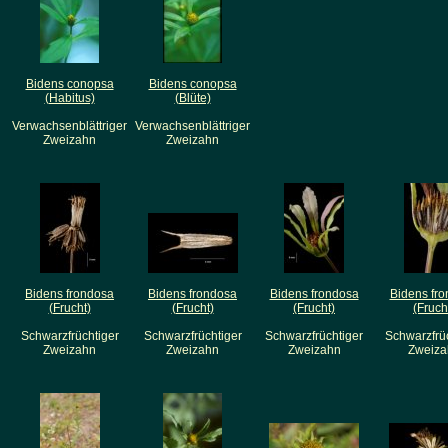
Bidens conopsa
Bidens conopsa
(Habitus)
(Blüte)
Verwachsenblättriger
Verwachsenblättriger
Zweizahn
Zweizahn
Bidens frondosa
Bidens frondosa
Bidens frondosa
Bidens fr
(Frucht)
(Frucht)
(Frucht)
(Fruch
Schwarzfrüchtiger
Schwarzfrüchtiger
Schwarzfrüchtiger
Schwarzfrü
Zweizahn
Zweizahn
Zweizahn
Zweiza