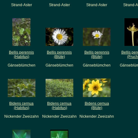
Strand-Aster
Strand-Aster
Strand-Aster
Strand-A
Bellis perennis
Bellis perennis
Bellis perennis
Bellis per
(Habitus)
(Blüte)
(Blüte)
(Fruch
Gänseblümchen
Gänseblümchen
Gänseblümchen
Gänseblü
Bidens cernua
Bidens cernua
Bidens cernua
(Habitus)
(Habitus)
(Blüte)
Nickender Zweizahn
Nickender Zweizahn
Nickender Zweizahn