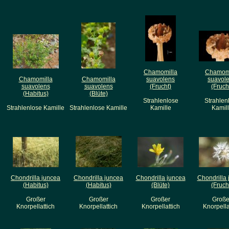
Chamomilla
Chamomi
Chamomilla
Chamomilla
suavolens
suavol
suavolens
suavolens
(Frucht)
(Fruch
(Habitus)
(Blüte)
Strahlenlose
Strahlen
Strahlenlose Kamille
Strahlenlose Kamille
Kamille
Kamil
Chondrilla juncea
Chondrilla juncea
Chondrilla juncea
Chondrilla
(Habitus)
(Habitus)
(Blüte)
(Fruch
Großer
Großer
Großer
Große
Knorpellattich
Knorpellattich
Knorpellattich
Knorpella