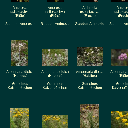
Ambrosia
Ambrosia
Ambrosia
Ambros
psilostachya
psilostachya
psilostachya
psilosta
(Blüte)
(Blüte)
(Frucht)
(Fruch
Stauden-Ambrosie
Stauden-Ambrosie
Stauden-Ambrosie
Stauden-Am
Antennaria dioica
Antennaria dioica
Antennaria dioica
Antennaria
(Habitus)
(Habitus)
(Habitus)
(Blüte
Gemeines
Gemeines
Gemeines
Gemein
Katzenpfötchen
Katzenpfötchen
Katzenpfötchen
Katzenpfö