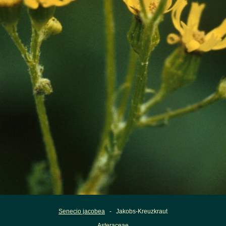
Senecio jacobea
- Jakobs-Kreuzkraut
Asteraceae