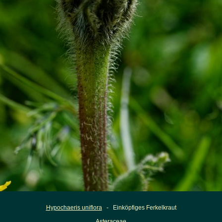
Hypochaeris uniflora
- Einköpfiges Ferkelkraut
Asteraceae