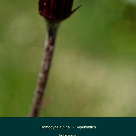
Homogyne alpina
- Alpenlattich
Asteraceae