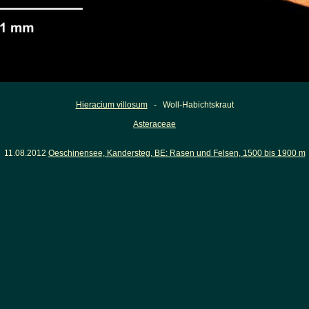
Hieracium villosum
- Woll-Habichtskraut
Asteraceae
11.08.2012
Oeschinensee, Kandersteg, BE: Rasen und Felsen, 1500 bis 1900 m