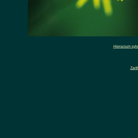
Hieracium syl
Zart