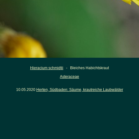
Hieracium schmidtii
- Bleiches Habichtskraut
Asteraceae
10.05.2020
Herten, Südbaden: Säume, krautreiche Laubwälder