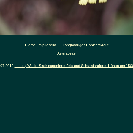
Hieracium pilosella
- Langhaariges Habichtskraut
Asteraceae
.07.2012
Liddes, Wallis: Stark exponierte Fels und Schuttstandorte. Höhen um 150