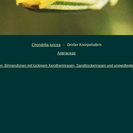
Chondrilla juncea
- Großer Knorpellattich
Asteraceae
 Binnendünen mit lückigem Xerothermrasen, Sandtrockenrasen und ungepflegter