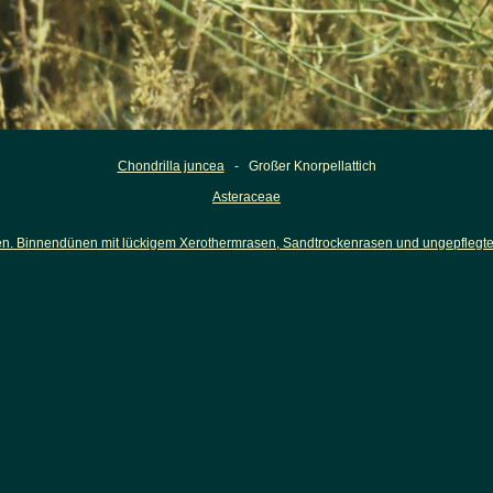
Chondrilla juncea
- Großer Knorpellattich
Asteraceae
 Binnendünen mit lückigem Xerothermrasen, Sandtrockenrasen und ungepflegter