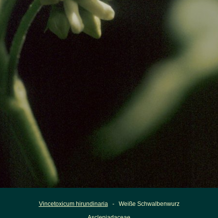
Vincetoxicum hirundinaria
- Weiße Schwalbenwurz
Asclepiadaceae