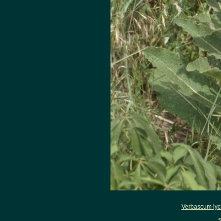
Verbascum lych
S