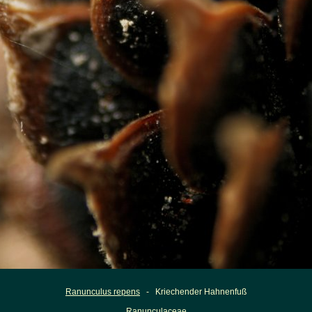
Ranunculus repens
- Kriechender Hahnenfuß
Ranunculaceae