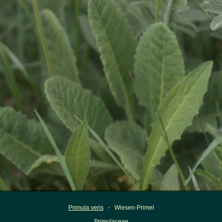
Primula veris
- Wiesen-Primel
Primulaceae