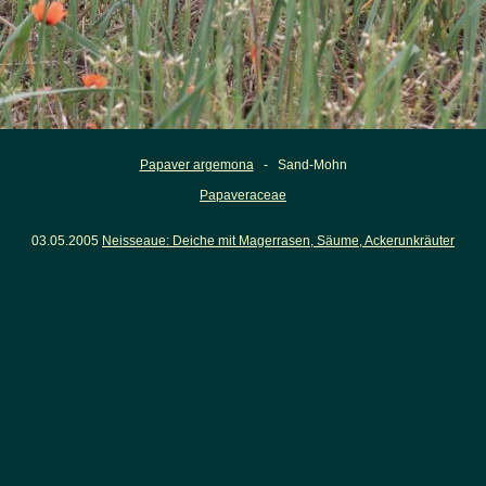
Papaver argemona
- Sand-Mohn
Papaveraceae
03.05.2005
Neisseaue: Deiche mit Magerrasen, Säume, Ackerunkräuter