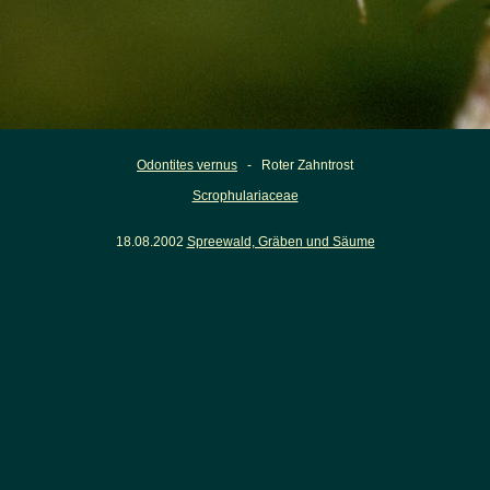
Odontites vernus
- Roter Zahntrost
Scrophulariaceae
18.08.2002
Spreewald, Gräben und Säume