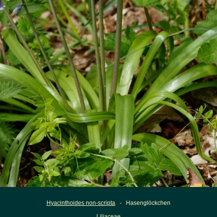
Hyacinthoides non-scripta
- Hasenglöckchen
Liliaceae