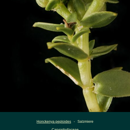
Honckenya peploides
- Salzmiere
Caryophyllaceae