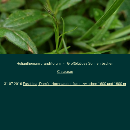
Helianthemum grandiflorum
- Großblütiges Sonnenröschen
Cistaceae
31.07.2016
Faschina, Damül: Hochstaudenfluren zwischen 1600 und 1900 m