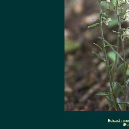
Epipactis mue
(Be