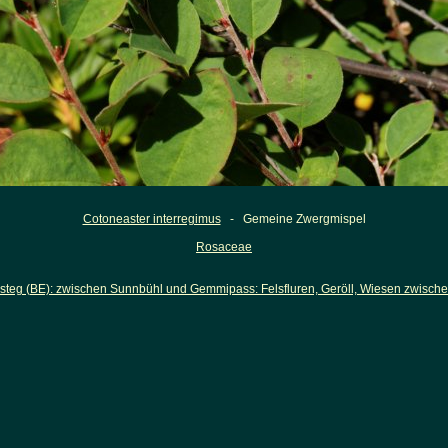
Cotoneaster interregimus
- Gemeine Zwergmispel
Rosaceae
steg (BE): zwischen Sunnbühl und Gemmipass: Felsfluren, Geröll, Wiesen zwisch