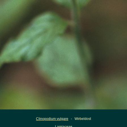
Clinopodium vulgare
- Wirbeldost
Lamiaceae