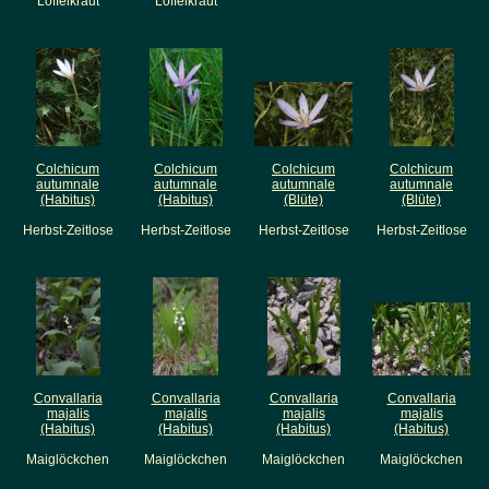
Löffelkraut
Löffelkraut
Colchicum
Colchicum
Colchicum
Colchicum
autumnale
autumnale
autumnale
autumnale
(Habitus)
(Habitus)
(Blüte)
(Blüte)
Herbst-Zeitlose
Herbst-Zeitlose
Herbst-Zeitlose
Herbst-Zeitlose
Convallaria
Convallaria
Convallaria
Convallaria
majalis
majalis
majalis
majalis
(Habitus)
(Habitus)
(Habitus)
(Habitus)
Maiglöckchen
Maiglöckchen
Maiglöckchen
Maiglöckchen