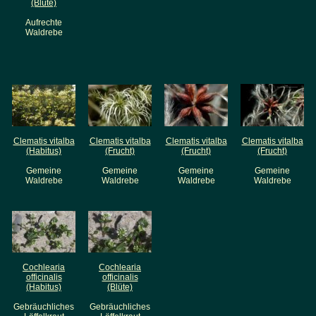
(Blüte)
Aufrechte
Waldrebe
Clematis vitalba
Clematis vitalba
Clematis vitalba
Clematis vitalba
(Habitus)
(Frucht)
(Frucht)
(Frucht)
Gemeine
Gemeine
Gemeine
Gemeine
Waldrebe
Waldrebe
Waldrebe
Waldrebe
Cochlearia
Cochlearia
officinalis
officinalis
(Habitus)
(Blüte)
Gebräuchliches
Gebräuchliches