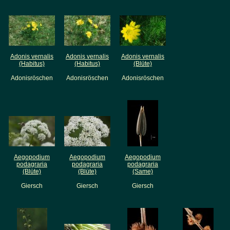
Adonis vernalis
Adonis vernalis
Adonis vernalis
(Habitus)
(Habitus)
(Blüte)
Adonisröschen
Adonisröschen
Adonisröschen
Aegopodium
Aegopodium
Aegopodium
podagraria
podagraria
podagraria
(Blüte)
(Blüte)
(Same)
Giersch
Giersch
Giersch