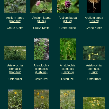
Arctium lappa
Arctium lappa
Arctium lappa
Arctium lappa
(Habitus)
(Blüte)
(Blüte)
(Frucht)
Große Klette
Große Klette
Große Klette
Große Klette
Aristolochia
Aristolochia
Aristolochia
Aristolochia
clematitis
clematitis
clematitis
clematitis
(Habitus)
(Habitus)
(Habitus)
(Blüte)
Osterluzei
Osterluzei
Osterluzei
Osterluzei