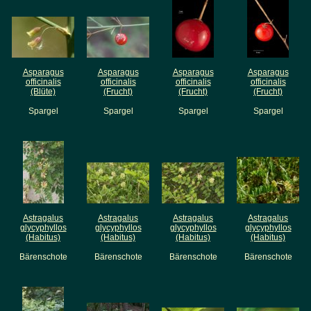
Asparagus
Asparagus
Asparagus
Asparagus
officinalis
officinalis
officinalis
officinalis
(Blüte)
(Frucht)
(Frucht)
(Frucht)
Spargel
Spargel
Spargel
Spargel
Astragalus
Astragalus
Astragalus
Astragalus
glycyphyllos
glycyphyllos
glycyphyllos
glycyphyllos
(Habitus)
(Habitus)
(Habitus)
(Habitus)
Bärenschote
Bärenschote
Bärenschote
Bärenschote