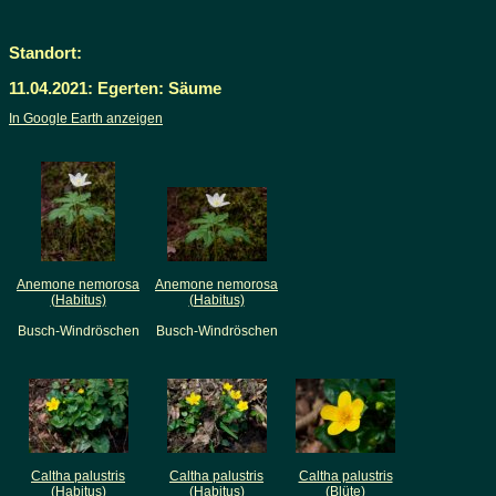
Standort:
11.04.2021: Egerten: Säume
In Google Earth anzeigen
Anemone nemorosa
Anemone nemorosa
(Habitus)
(Habitus)
Busch-Windröschen
Busch-Windröschen
Caltha palustris
Caltha palustris
Caltha palustris
(Habitus)
(Habitus)
(Blüte)