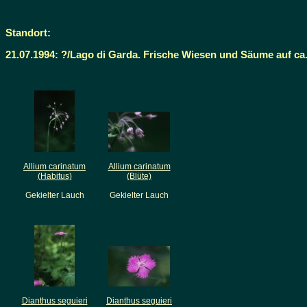
Standort:
21.07.1994: ?/Lago di Garda. Frische Wiesen und Säume auf ca
Allium carinatum
Allium carinatum
(Habitus)
(Blüte)
Gekielter Lauch
Gekielter Lauch
Dianthus seguieri
Dianthus seguieri