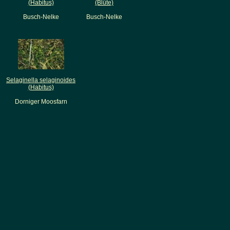
(Habitus)
(Blüte)
Busch-Nelke
Busch-Nelke
Selaginella selaginoides
(Habitus)
Dorniger Moosfarn