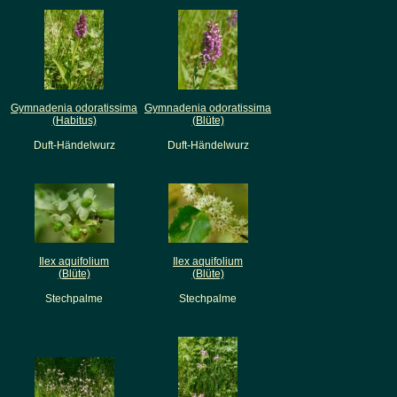
Gymnadenia odoratissima
Gymnadenia odoratissima
(Habitus)
(Blüte)
Duft-Händelwurz
Duft-Händelwurz
Ilex aquifolium
Ilex aquifolium
(Blüte)
(Blüte)
Stechpalme
Stechpalme