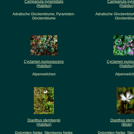
Campanula pyramidalis
Campanula pyra
(Habitus)
(Habitus
Adratische Glockenblume, Pyramiden-
Adratische Glockenblu
Glockenblume
Glockenbl
Cyclamen purpurascens
Cyclamen purpu
(Habitus)
(Habitus
Alpenveilchen
Alpenveilc
Dianthus sternbergii
Dianthus stern
(Habitus)
(Blüte)
Dolomiten-Nelke, Sternbergs Nelke
Dolomiten-Nelke, Ste