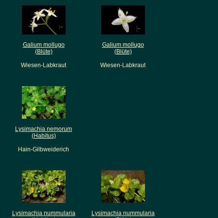
Galium mollugo
Galium mollugo
(Blüte)
(Blüte)
Wiesen-Labkraut
Wiesen-Labkraut
Lysimachia nemorum
(Habitus)
Hain-Gilbweiderich
Lysimachia nummularia
Lysimachia nummularia