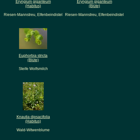
Eryngium giganteum
Eryngium giganteum
(Habitus)
(Blüte)
Riesen-Mannstreu, Elfenbeindistel
Riesen-Mannstreu, Elfenbeindistel
Euphorbia stricta
(Blüte)
Steife Wolfsmilch
Knautia dipsacifolia
(Habitus)
Wald-Witwenblume