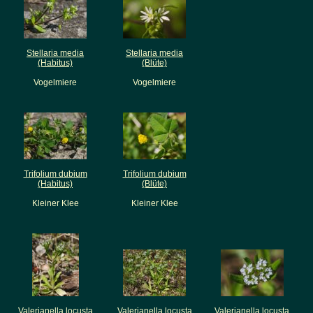
Stellaria media
Stellaria media
(Habitus)
(Blüte)
Vogelmiere
Vogelmiere
Trifolium dubium
Trifolium dubium
(Habitus)
(Blüte)
Kleiner Klee
Kleiner Klee
Valerianella locusta
Valerianella locusta
Valerianella locusta