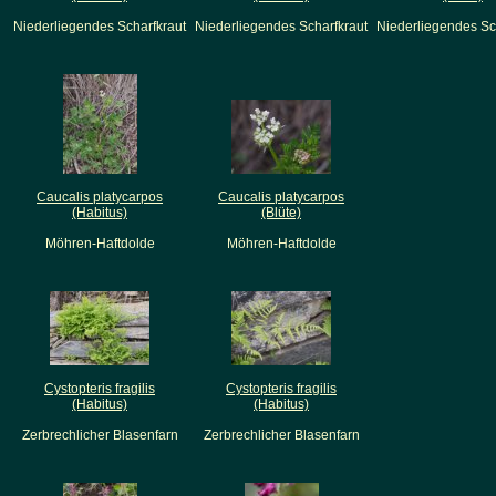
Niederliegendes Scharfkraut
Niederliegendes Scharfkraut
Niederliegendes Sc
Caucalis platycarpos
Caucalis platycarpos
(Habitus)
(Blüte)
Möhren-Haftdolde
Möhren-Haftdolde
Cystopteris fragilis
Cystopteris fragilis
(Habitus)
(Habitus)
Zerbrechlicher Blasenfarn
Zerbrechlicher Blasenfarn