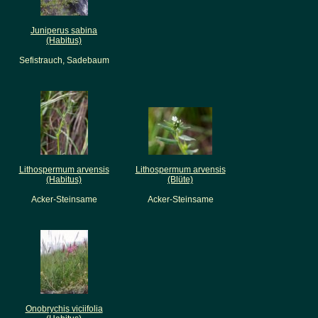
Juniperus sabina
(Habitus)
Sefistrauch, Sadebaum
Lithospermum arvensis
Lithospermum arvensis
(Habitus)
(Blüte)
Acker-Steinsame
Acker-Steinsame
Onobrychis viciifolia