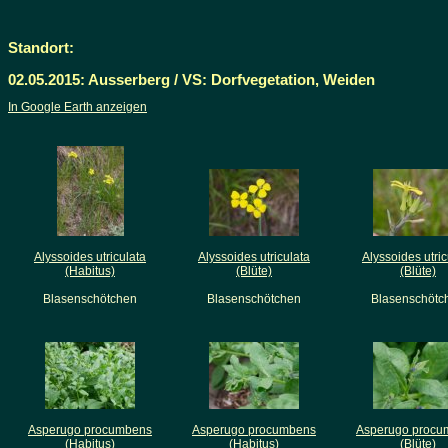
Standort:
02.05.2015: Ausserberg / VS: Dorfvegetation, Weiden
In Google Earth anzeigen
Alyssoides utriculata
Alyssoides utriculata
Alyssoides utric
(Habitus)
(Blüte)
(Blüte)
Blasenschötchen
Blasenschötchen
Blasenschötc
Asperugo procumbens
Asperugo procumbens
Asperugo procu
(Habitus)
(Habitus)
(Blüte)