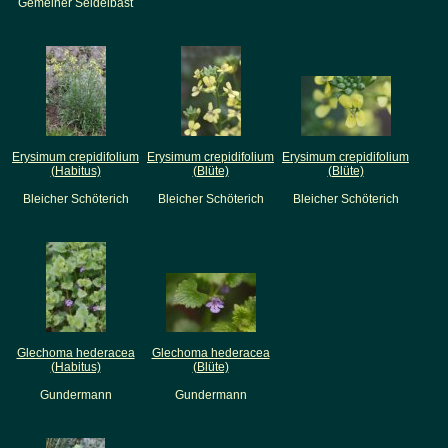
Gemeiner Seidelbast
Erysimum crepidifolium
Erysimum crepidifolium
Erysimum crepidifolium
(Habitus)
(Blüte)
(Blüte)
Bleicher Schöterich
Bleicher Schöterich
Bleicher Schöterich
Glechoma hederacea
Glechoma hederacea
(Habitus)
(Blüte)
Gundermann
Gundermann