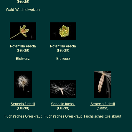
(Frucht)
Wald-Wachtelweizen
Potentilla erecta
Potentilla erecta
(Frucht)
(Frucht)
Blutwurz
Blutwurz
Senecio fuchsii
Senecio fuchsii
Senecio fuchsii
(Frucht)
(Frucht)
(Same)
Fuchs'sches Greiskraut
Fuchs'sches Greiskraut
Fuchs'sches Greiskraut