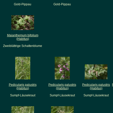
Gold-Pippau
Gold-Pippau
Maianthemum bifolium
(Habitus)
Zweiblättrige Schattenblume
Pedicularis palustris
Pedicularis palustris
Pedicularis palustris
(Habitus)
(Habitus)
(Habitus)
Sumpf-Läusekraut
Sumpf-Läusekraut
Sumpf-Läusekraut