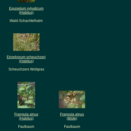
Equisetum sylvaticum
(Habitus)
Wald-Schachtelhalm
Eriophorum scheuchzeri
(Habitus)
Scheuchzers Wollgras
Frangula alnus
Frangula alnus
(Habitus)
(Blüte)
Faulbaum
Faulbaum