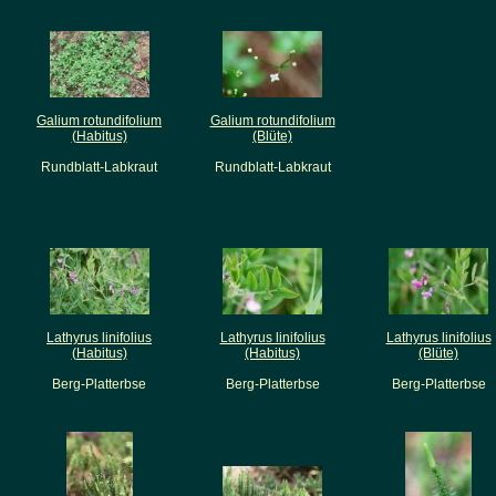
Galium rotundifolium
Galium rotundifolium
(Habitus)
(Blüte)
Rundblatt-Labkraut
Rundblatt-Labkraut
Lathyrus linifolius
Lathyrus linifolius
Lathyrus linifolius
(Habitus)
(Habitus)
(Blüte)
Berg-Platterbse
Berg-Platterbse
Berg-Platterbse