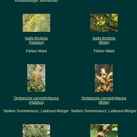
Rundblättriger Sonnentau
Isatis tinctoria
Isatis tinctoria
(Habitus)
(Blüte)
Färber-Waid
Färber-Waid
Orobanche caryophyllacea
Orobanche caryophyllacea
(Habitus)
(Blüte)
Nelken-Sommerwurz, Labkraut-Würger
Nelken-Sommerwurz, Labkraut-Würger