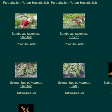
Purpurlattich, Purpur-Hasenlattich
Purpurlattich, Purpur-Hasenlattich
Sambucus racemosa
Sambucus racemosa
(Habitus)
(Frucht)
Roter Holunder
Roter Holunder
Scleranthus polycarpos
Scleranthus polycarpos
Scler
(Habitus)
(Blüte)
Triften-Knäuel
Triften-Knäuel
T