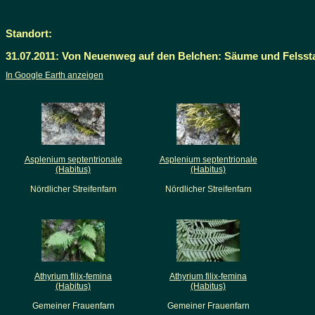
Standort:
31.07.2011: Von Neuenweg auf den Belchen: Säume und Felsst
In Google Earth anzeigen
Asplenium septentrionale
Asplenium septentrionale
(Habitus)
(Habitus)
Nördlicher Streifenfarn
Nördlicher Streifenfarn
Athyrium filix-femina
Athyrium filix-femina
(Habitus)
(Habitus)
Gemeiner Frauenfarn
Gemeiner Frauenfarn