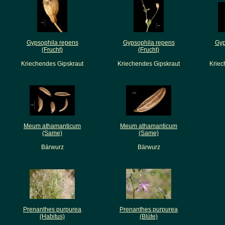
Gypsophila repens
Gypsophila repens
Gyp
(Frucht)
(Frucht)
Kriechendes Gipskraut
Kriechendes Gipskraut
Kriec
Meum athamanticum
Meum athamanticum
(Same)
(Same)
Bärwurz
Bärwurz
Prenanthes purpurea
Prenanthes purpurea
(Habitus)
(Blüte)