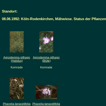
Standort:
08.06.1992: Köln-Rodenkirchen, Mähwiese. Status der Pflanzen i
Agrostemma githago
Agrostemma githago
(Habitus)
(Blüte)
Kornrade
Kornrade
Phacelia tanacetifolia
Phacelia tanacetifolia