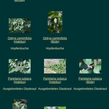
Milzfarn
Ostrya carpinifolia
Ostrya carpinifolia
(Habitus)
(Blüte)
Hopfenbuche
Hopfenbuche
Parietaria iudaica
Parietaria iudaica
Parietaria iudaica
(Habitus)
(Habitus)
(Blüte)
Ausgebreitetes Glaskraut
Ausgebreitetes Glaskraut
Ausgebreitetes Glaskraut