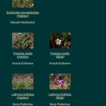
Euphorbia amygdaloides
(Habitus)
Mandel-Wolfsmilch
Fragaria viridis
Fragaria viridis
(Habitus)
(Blüte)
Knack-Erdbeere
Knack-Erdbeere
Lathyrus linifolius
Lathyrus linifolius
(Habitus)
(Blüte)
Berg-Platterbse
Berg-Platterbse