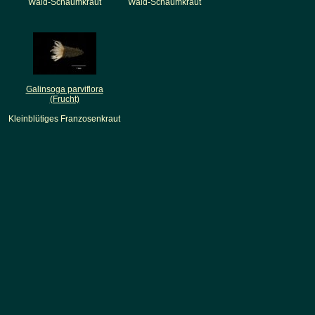
Wald-Schaumkraut
Wald-Schaumkraut
Galinsoga parviflora
(Frucht)
Kleinblütiges Franzosenkraut