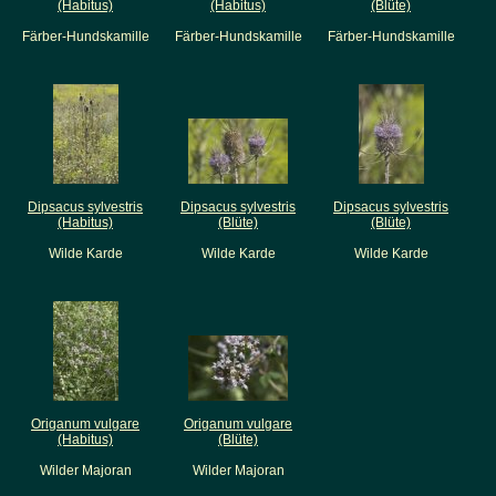
(Habitus)
(Habitus)
(Blüte)
Färber-Hundskamille
Färber-Hundskamille
Färber-Hundskamille
Dipsacus sylvestris
Dipsacus sylvestris
Dipsacus sylvestris
(Habitus)
(Blüte)
(Blüte)
Wilde Karde
Wilde Karde
Wilde Karde
Origanum vulgare
Origanum vulgare
(Habitus)
(Blüte)
Wilder Majoran
Wilder Majoran