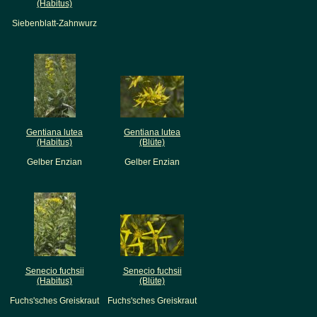
(Habitus)
Siebenblatt-Zahnwurz
Gentiana lutea
Gentiana lutea
(Habitus)
(Blüte)
Gelber Enzian
Gelber Enzian
Senecio fuchsii
Senecio fuchsii
(Habitus)
(Blüte)
Fuchs'sches Greiskraut
Fuchs'sches Greiskraut