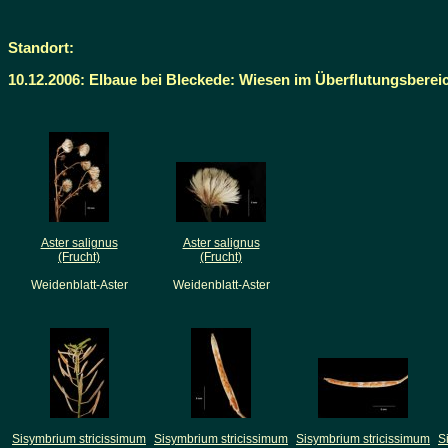
Standort:
10.12.2006: Elbaue bei Bleckede: Wiesen im Überflutungsberei
Aster salignus
Aster salignus
(Frucht)
(Frucht)
Weidenblatt-Aster
Weidenblatt-Aster
Sisymbrium stricissimum
Sisymbrium stricissimum
Sisymbrium stricissimum
S