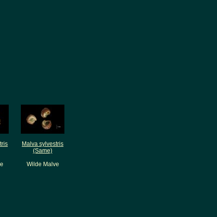
ris
Malva sylvestris
(Same)
ve
Wilde Malve