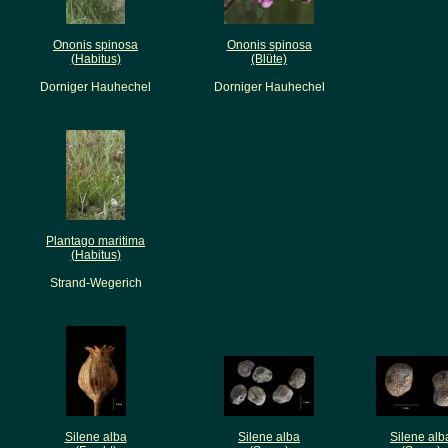
Ononis spinosa
Ononis spinosa
(Habitus)
(Blüte)
Dorniger Hauhechel
Dorniger Hauhechel
Plantago maritima
(Habitus)
Strand-Wegerich
Silene alba
Silene alba
Silene alb