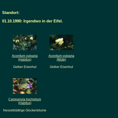
Standort:
01.10.1990: Irgendwo in der Eifel.
Aconitum vulparia
Aconitum vulparia
(Habitus)
(Blüte)
Gelber Eisenhut
Gelber Eisenhut
Campanula trachelium
(Habitus)
Nesselblättrige Glockenblume