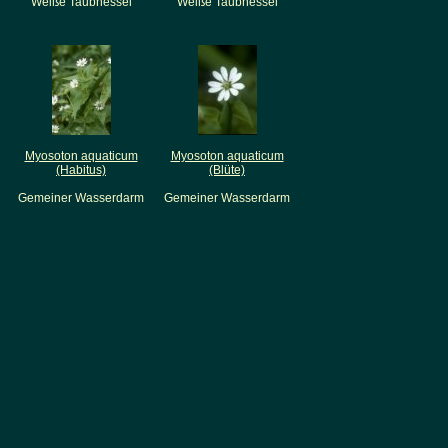
Weiße Taubnessel
Weiße Taubnessel
Myosoton aquaticum
Myosoton aquaticum
(Habitus)
(Blüte)
Gemeiner Wasserdarm
Gemeiner Wasserdarm