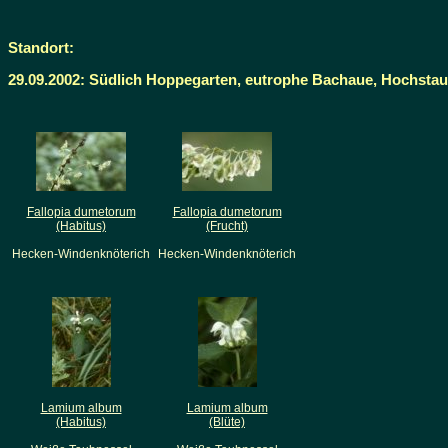
Standort:
29.09.2002: Südlich Hoppegarten, eutrophe Bachaue, Hochstau
Fallopia dumetorum
Fallopia dumetorum
(Habitus)
(Frucht)
Hecken-Windenknöterich
Hecken-Windenknöterich
Lamium album
Lamium album
(Habitus)
(Blüte)