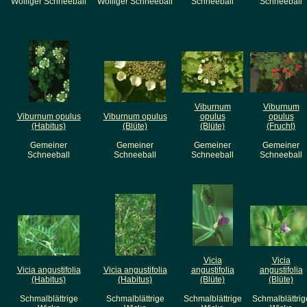
Wolliger Schneeball
Wolliger Schneeball
Schneeball
Schneeball
Viburnum
Viburnum
Viburnum opulus
Viburnum opulus
opulus
opulus
(Habitus)
(Blüte)
(Blüte)
(Frucht)
Gemeiner
Gemeiner
Gemeiner
Gemeiner
Schneeball
Schneeball
Schneeball
Schneeball
Vicia
Vicia
Vicia angustifolia
Vicia angustifolia
angustifolia
angustifolia
(Habitus)
(Habitus)
(Blüte)
(Blüte)
Schmalblättrige
Schmalblättrige
Schmalblättrige
Schmalblättrig