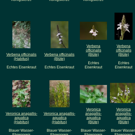
Verbena
Verbena
officinalis
officinalis
Verbena officinalis
Verbena officinalis
(Blüte)
(Blüte)
(Habitus)
(Blüte)
Echtes
Echtes
Echtes Eisenkraut
Echtes Eisenkraut
Eisenkraut
Eisenkraut
Veronica
Veronica
Veronica anagallis-
Veronica anagallis-
anagallis-
anagallis-
aquatica
aquatica
aquatica
aquatica
(Habitus)
(Habitus)
(Blüte)
(Blüte)
Blauer Wasser-
Blauer Wasser-
Blauer Wasser-
Blauer Wasser
Ehrenpreis
Ehrenpreis
Ehrenpreis
Ehrenpreis