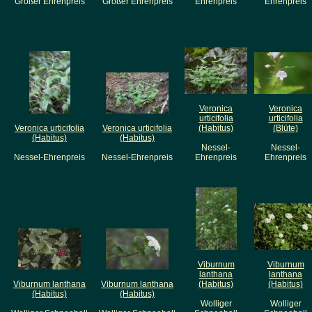
Großer Ehrenpreis
Großer Ehrenpreis
Ehrenpreis
Ehrenpreis
Veronica
Veronica
urticifolia
urticifolia
Veronica urticifolia
Veronica urticifolia
(Habitus)
(Blüte)
(Habitus)
(Habitus)
Nessel-
Nessel-
Nessel-Ehrenpreis
Nessel-Ehrenpreis
Ehrenpreis
Ehrenpreis
Viburnum
Viburnum
lanthana
lanthana
Viburnum lanthana
Viburnum lanthana
(Habitus)
(Habitus)
(Habitus)
(Habitus)
Wolliger
Wolliger