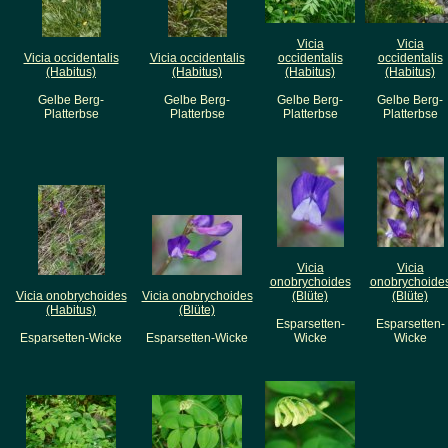
Vicia
Vicia
Vicia occidentalis
Vicia occidentalis
occidentalis
occidentalis
(Habitus)
(Habitus)
(Habitus)
(Habitus)
Gelbe Berg-
Gelbe Berg-
Gelbe Berg-
Gelbe Berg-
Platterbse
Platterbse
Platterbse
Platterbse
Vicia
Vicia
onobrychoides
onobrychoide
Vicia onobrychoides
Vicia onobrychoides
(Blüte)
(Blüte)
(Habitus)
(Blüte)
Esparsetten-
Esparsetten-
Esparsetten-Wicke
Esparsetten-Wicke
Wicke
Wicke