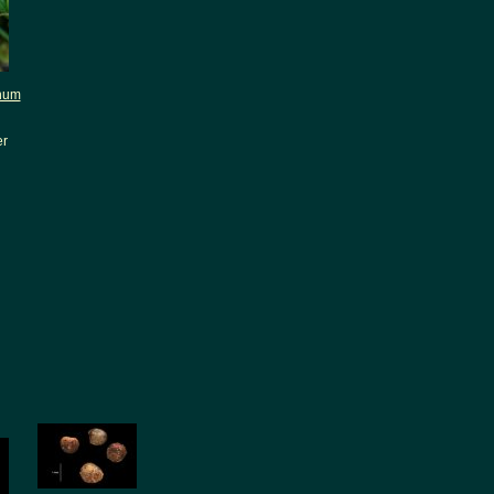
num
er