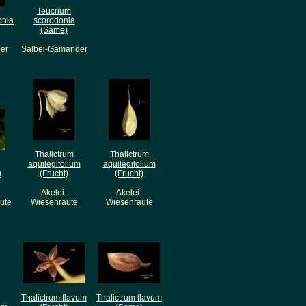
Teucrium
onia
scorodonia
(Same)
er
Salbei-Gamander
Thalictrum
Thalictrum
aquilegifolium
aquilegifolium
m
(Frucht)
(Frucht)
Akelei-
Akelei-
ute
Wiesenraute
Wiesenraute
Thalictrum flavum
Thalictrum flavum