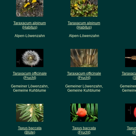
Taraxacum alpinum
Taraxacum alpinum
(Habitus)
(Habitus)
Alpen-Löwenzahn
Alpen-Löwenzahn
Taraxacum officinale
Taraxacum officinale
Taraxacu
(Frucht)
(Frucht)
(
Gemeiner Löwenzahn,
Gemeiner Löwenzahn,
Gemeiner
Gemeine Kuhblume
Gemeine Kuhblume
Gemein
Taxus baccata
Taxus baccata
Taxus
(Blüte)
(Frucht)
(F