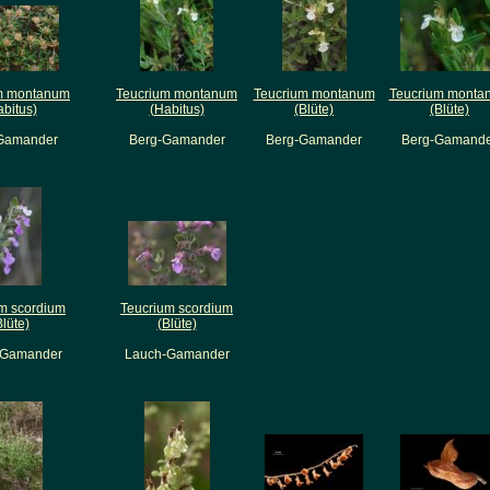
m montanum
Teucrium montanum
Teucrium montanum
Teucrium monta
abitus)
(Habitus)
(Blüte)
(Blüte)
Gamander
Berg-Gamander
Berg-Gamander
Berg-Gamand
m scordium
Teucrium scordium
Blüte)
(Blüte)
-Gamander
Lauch-Gamander