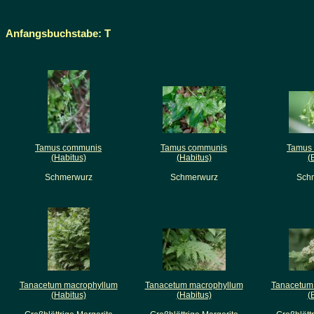
Anfangsbuchstabe: T
Tamus communis
Tamus communis
Tamus
(Habitus)
(Habitus)
(
Schmerwurz
Schmerwurz
Sch
Tanacetum macrophyllum
Tanacetum macrophyllum
Tanacetum
(Habitus)
(Habitus)
(