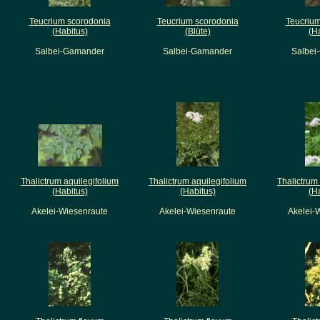
Teucrium scorodonia
Teucrium scorodonia
Teucrium
(Habitus)
(Blüte)
(H
Salbei-Gamander
Salbei-Gamander
Salbei
Thalictrum aquilegifolium
Thalictrum aquilegifolium
Thalictrum
(Habitus)
(Habitus)
(H
Akelei-Wiesenraute
Akelei-Wiesenraute
Akelei-