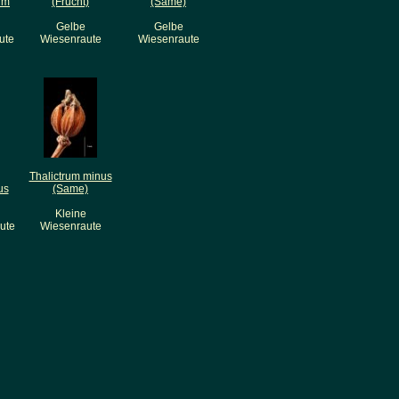
um
(Frucht)
(Same)
Gelbe
Gelbe
ute
Wiesenraute
Wiesenraute
Thalictrum minus
us
(Same)
Kleine
ute
Wiesenraute