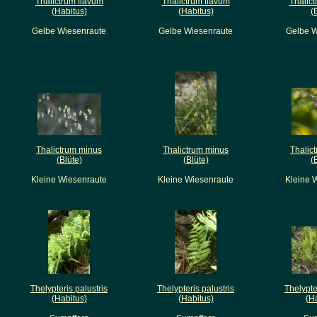
Thalictrum flavum
Thalictrum flavum
Thalic
(Habitus)
(Habitus)
(
Gelbe Wiesenraute
Gelbe Wiesenraute
Gelbe W
Thalictrum minus
Thalictrum minus
Thalic
(Blüte)
(Blüte)
(
Kleine Wiesenraute
Kleine Wiesenraute
Kleine 
Thelypteris palustris
Thelypteris palustris
Thelypte
(Habitus)
(Habitus)
(H