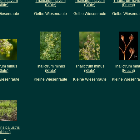
trum flavum
Thalictrum flavum
Thalictrum flavum
Thalictrum flav
Blüte)
(Blüte)
(Blüte)
(Frucht)
iesenraute
Gelbe Wiesenraute
Gelbe Wiesenraute
Gelbe Wiesenra
trum minus
Thalictrum minus
Thalictrum minus
Thalictrum min
Blüte)
(Blüte)
(Blüte)
(Frucht)
Wiesenraute
Kleine Wiesenraute
Kleine Wiesenraute
Kleine Wiesenra
ris palustris
abitus)