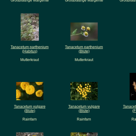
Großblättrige Margerite
Großblättrige Margerite
Großblätt
Tanacetum parthenium
Tanacetum parthenium
(Habitus)
(Blüte)
Mutterkraut
Mutterkraut
Tanacetum vulgare
Tanacetum vulgare
Tanacet
(Blüte)
(Blüte)
(F
Rainfarn
Rainfarn
Ra