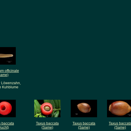
m officinale
Same)
 Löwenzahn,
e Kuhblume
 baccata
Taxus baccata
Taxus baccata
Taxus baccat
rucht)
(Same)
(Same)
(Same)