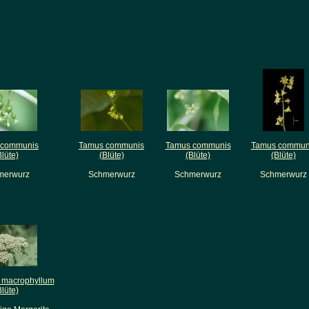
 communis
Tamus communis
Tamus communis
Tamus commun
Blüte)
(Blüte)
(Blüte)
(Blüte)
merwurz
Schmerwurz
Schmerwurz
Schmerwurz
 macrophyllum
Blüte)